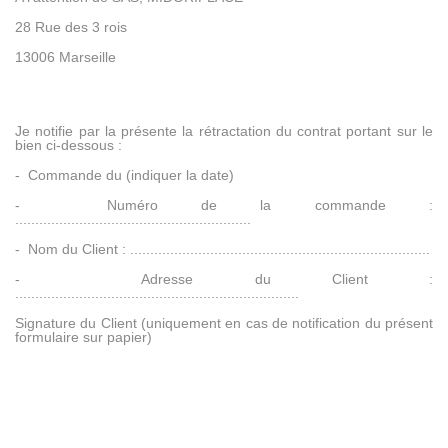
28 Rue des 3 rois
13006 Marseille
Je notifie par la présente la rétractation du contrat portant sur le
bien ci-dessous :
- Commande du
(indiquer la date)
- Numéro de la commande :
...........................................................
- Nom du Client : ...........................................................................
- Adresse du Client :
.......................................................................
Signature du Client
(uniquement en cas de notification du présent
formulaire sur papier)