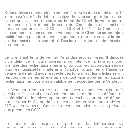
Si les articles commandés n'ont pas été livrés dans un délai de 14
jours ouvré après la date indicative de livraison, pour toute autre
cause que la force majeure ou le fait du Client, la vente pourra
être résolue à la demande écrite du Client dans les conditions
prévues aux articles L 216-2, L 216-3 et L241-4 du Code de la
consommation. Les sommes versées par le Client lui seront alors
restituées au plus tard dans les quatorze jours qui suivent la date
de dénonciation du contrat, à l'exclusion de toute indemnisation
ou retenue.
Le Client est tenu de vérifier l'état des articles livrés. Il dispose
d'un délai de 7 jours ouvrés à compter de la livraison pour
formuler des réclamations par mail ou courrier, accompagnées de
tous les justificatifs y afférents (photos notamment). Passé ce
délai et à défaut d'avoir respecté ces formalités, les articles seront
réputés conformes et exempts de tout vice apparent et aucune
réclamation ne pourra être valablement acceptée par le Vendeur.
Le Vendeur remboursera ou remplacera dans les plus brefs
délais et à ses frais, les Abonnements livrés dont les défauts de
conformité ou les vices apparents ou cachés auront été dûment
prouvés par le Client, dans les conditions prévues aux articles L
217-4 et suivants du Code de la consommation et celles prévues
aux présentes CGV.
Le transfert des risques de perte et de détérioration s'y
rapportant, ne sera réalisé qu'au moment où la livraison sera